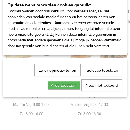
Op deze website worden cookies gebruikt
Boven de €50,- bezor
Cookies worden door ons gebruikt voor verkeersanalyse, het
aanbieden van sociale media-functies en het personaliseren van
(Over het algemeen zal de bezorging tussen 8:30 en 11:00 plaatsvinden. He
informatie en advertenties. Daarnaast verlenen we onze sociale
media-, advertentie- en analysepartners toegang tot informatie over
hoe u onze site gebruikt. Zij kunnen deze informatie gebruiken in
combinatie met andere gegevens die zij mogelijk hebben verzameld
door uw gebruik van hun diensten of die u hen hebt verstrekt.
Later opnieuw tonen
Selectie toestaan
Waarland
't Veld
Alles toestaan
Nee, niet akkoord
Tel:
0226-421340
Tel: 0226-421370
openingstijden
openingstijden
Ma t/m Vrij 8.00-17.30
Ma t/m Vrij 8.30-17.30
Za 8.00-16.00
Za 8.00-16.00