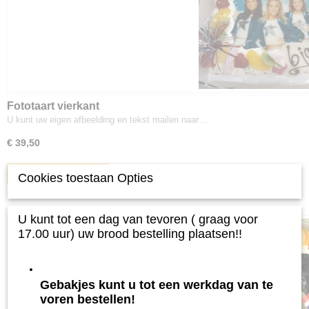
Fototaart vierkant
U kunt uw eigen afbeelding en tekst mailen naar…
€ 39,50
IN WINKELWAGEN
Cookies toestaan Opties
U kunt tot een dag van tevoren ( graag voor
17.00 uur) uw brood bestelling plaatsen!!
Gebakjes kunt u tot een werkdag van te
voren bestellen!