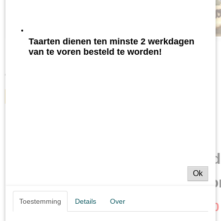
Taarten dienen ten minste 2 werkdagen
Fototaart rond
van te voren besteld te worden!
Foto's en eventuele tekst kunt u E-Mailen naar…
€ 30,00
IN WINKELWAGEN
Wij bezorgen in Waarland, 
Ok
Warmenhuizen en de o
Toestemming
Details
Over
binnen een straal van 1