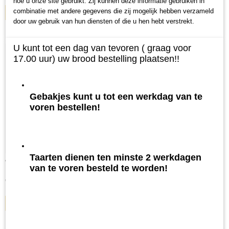
hoe u onze site gebruikt. Zij kunnen deze informatie gebruiken in
combinatie met andere gegevens die zij mogelijk hebben verzameld
IN WINKELWAGEN
door uw gebruik van hun diensten of die u hen hebt verstrekt.
U kunt tot een dag van tevoren ( graag voor
17.00 uur) uw brood bestelling plaatsen!!
Gebakjes kunt u tot een werkdag van te
voren bestellen!
Taarten dienen ten minste 2 werkdagen
Witte kadetten
van te voren besteld te worden!
€ 0,53
IN WINKELWAGEN