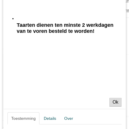
Opgespoten aman
Glutena
Taarten dienen ten minste 2 werkdagen
van te voren besteld te worden!
Ook interessant
Ok
Toestemming
Details
Over
Tompouce
€ 3,25