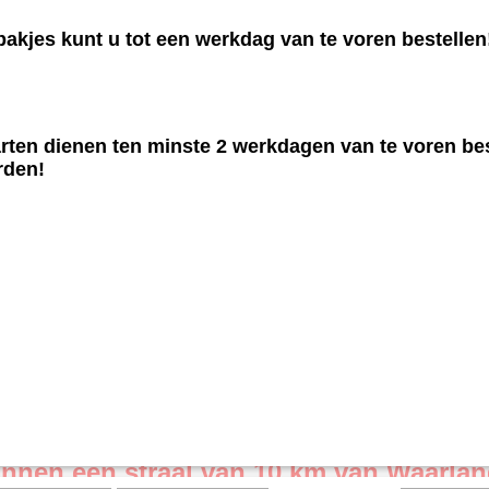
akjes kunt u tot een werkdag van te voren bestellen
rten dienen ten minste 2 werkdagen van te voren bes
rden!
aarland, 't Veld, Tuitjenhorn, 
omliggende dorpen
innen een straal van 10 km van Waarlan