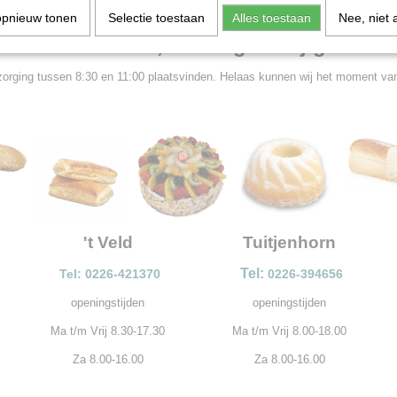
opnieuw tonen
Selectie toestaan
Alles toestaan
Nee, niet 
Boven de €50,- bezorgen wij gratis!
orging tussen 8:30 en 11:00 plaatsvinden. Helaas kunnen wij het moment van 
't Veld
Tuitjenhorn
Tel:
Tel: 0226-421370
0226-394656
openingstijden
openingstijden
Ma t/m Vrij 8.30-17.30
Ma t/m Vrij 8.00-18.00
Za 8.00-16.00
Za 8.00-16.00