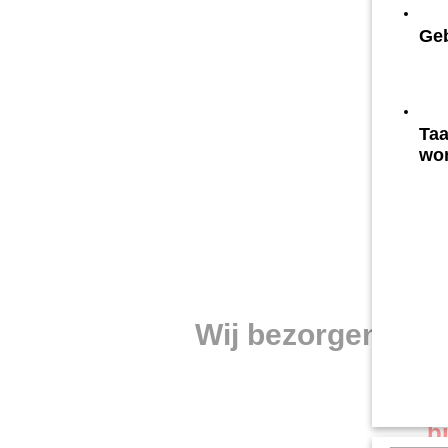
Geb
Taa
wo
Wij bezorgen in W
b