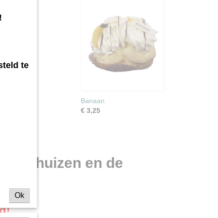
!
teld te
Banaan
€ 3,25
Warmenhuizen en de
Ok
d!