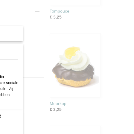
Tompouce
€ 3,25
ia-
nze sociale
ikt. Zij
hebben
Moorkop
€ 3,25
d