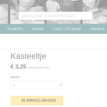
Home
Contact
Over ons
TAARTEN
GEBAK
CAKE / TULBAND
OVERIGE
Kasteeltje
€ 3,25
(inclusief btw 9%)
Aantal
IN WINKELWAGEN