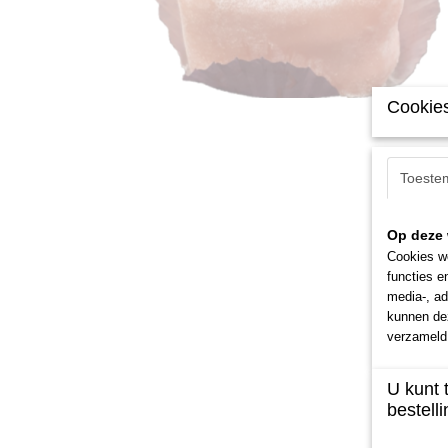
Cookies
Toeste
Op deze 
Cookies wo
functies e
media-, ad
kunnen dez
verzameld 
U kunt 
bestelli