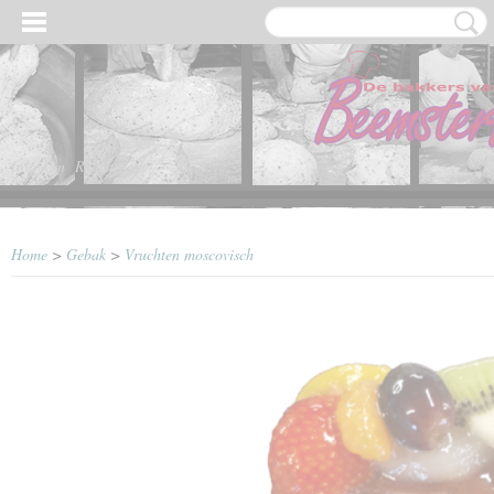
Inloggen
Registreren
Home
>
Gebak
>
Vruchten moscovisch