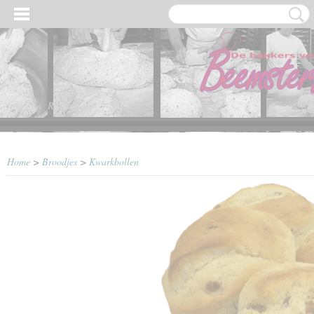
Inloggen
Registreren
Home
>
Broodjes
>
Kwarkbollen