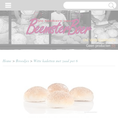
Inloggen
Registreren
UW WINKELWAGEN
Geen producten
(0)
Home
>
Broodjes
>
Witte kadetten met zaad per 6