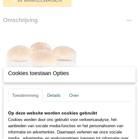
IN WINKELWAGEN
Omschrijving
Cookies toestaan Opties
Toestemming
Details
Over
Op deze website worden cookies gebruikt
Cookies worden door ons gebruikt voor verkeersanalyse, het
Zachte witte bollen met keuze uit maanzaad, sesamzaad of gesorteerde
aanbieden van sociale media-functies en het personaliseren van
kadetjes.
informatie en advertenties. Daarnaast verlenen we onze sociale
media-, advertentie- en analysepartners toegang tot informatie over