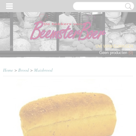
Inloggen
Registreren
UW WINKELWAGEN
Geen producten
(0)
Home
>
Brood
>
Maisbrood