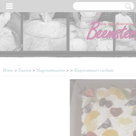
Inloggen
Registreren
Home
>
Taarten
>
Slagroomtaarten
>
>
Slagroomtaart vierkant