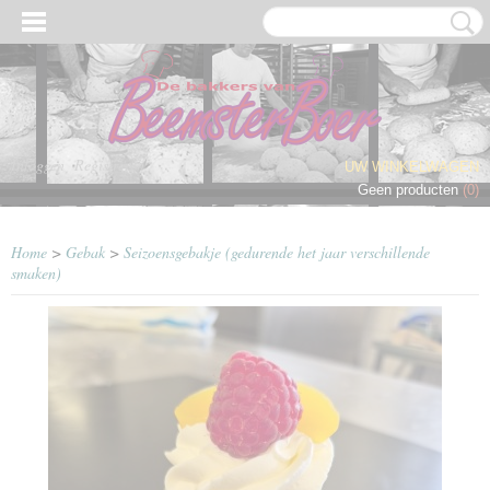
Inloggen
Registreren
UW WINKELWAGEN
Geen producten
(0)
Home
>
Gebak
>
Seizoensgebakje (gedurende het jaar verschillende
smaken)